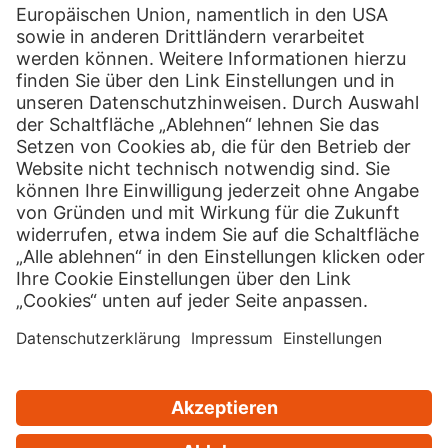
Über uns
Hermes Gruppe
Jobs & Karriere
Newsroom
Kontakt
Presse Kontakt
Privatkunden Kontakt
Geschäftskunden Kontakt
Lieferanten Kontakt
Unternehmer werden
PaketShop-Partner werden
Länderversion
Cookies
Impressum
Datenschutz
Sicherheitshinweise
Sitemap