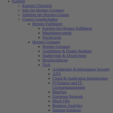
Karriere
Karriere Übersicht
Jobs bei Hermes Germany
Jobbörse der Hermes-Gruppe
Unsere Gesellschaften
Hermes Fulfilment
Karriere bei Hermes Fulfilment
Mitarbeitervorteile
Nachwuchs
Hermes Germany
Hermes Germany
Ausbildung & Duales Studium
Studierende & Absolventen
Berufserfahrene
Tech
Architecture & Information Security
ANS
Cloud & Application Infrastructure
IT-Finance und IT-
Licensemanagement
BlueOps
European Network
Black OPs
Business Analytics
Support Solutions