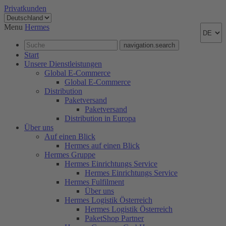
Privatkunden
Menu
Hermes
navigation.search
Start
Unsere Dienstleistungen
Global E-Commerce
Global E-Commerce
Distribution
Paketversand
Paketversand
Distribution in Europa
Über uns
Auf einen Blick
Hermes auf einen Blick
Hermes Gruppe
Hermes Einrichtungs Service
Hermes Einrichtungs Service
Hermes Fulfilment
Über uns
Hermes Logistik Österreich
Hermes Logistik Österreich
PaketShop Partner