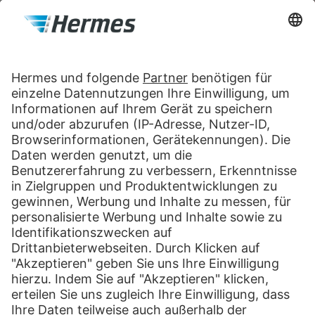
Paketversand in Österreich
Hermes unterhält in Österreich das größte postunabhängige
Netzwerk von Annahmestellen für Retouren des Versandhandels
und für den privaten Paketversand in Österreich und nach Europa.
Erfahren Sie mehr über unsere Dienstleistungen in Österreich.
weiter
Drucken
Tools & Services
Sendungsverfolgung
PaketShop finden
myHermes Business-Portal
Hermes PORT