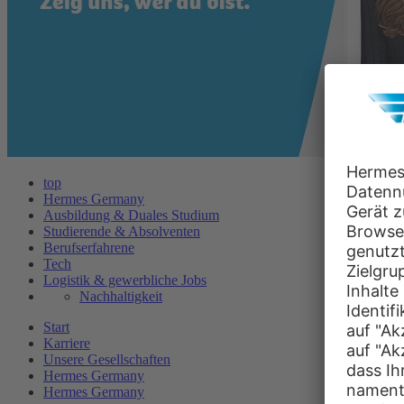
top
Hermes Germany
Ausbildung & Duales Studium
Studierende & Absolventen
Berufserfahrene
Tech
Logistik & gewerbliche Jobs
Nachhaltigkeit
Start
Karriere
Unsere Gesellschaften
Hermes Germany
Hermes Germany